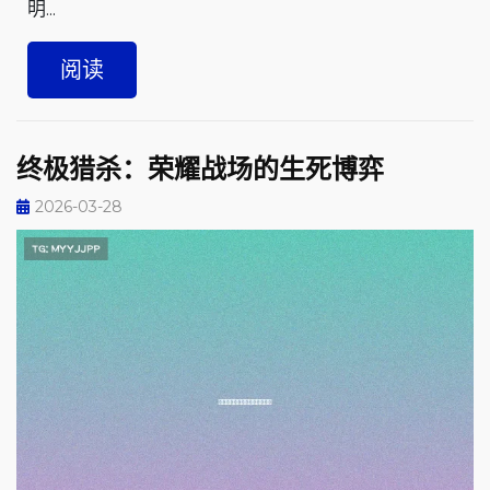
明...
阅读
终极猎杀：荣耀战场的生死博弈
2026-03-28