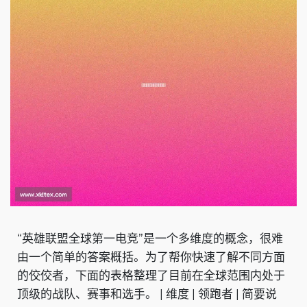
“英雄联盟全球第一电竞”是一个多维度的概念，很难
由一个简单的答案概括。为了帮你快速了解不同方面
的佼佼者，下面的表格整理了目前在全球范围内处于
顶级的战队、赛事和选手。 | 维度 | 领跑者 | 简要说