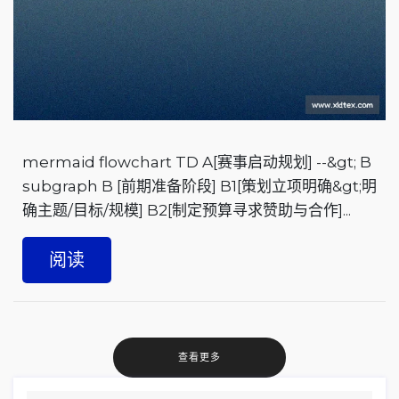
mermaid flowchart TD A[赛事启动规划] --&gt; B
subgraph B [前期准备阶段] B1[策划立项明确&gt;明
确主题/目标/规模] B2[制定预算寻求赞助与合作]...
阅读
查看更多