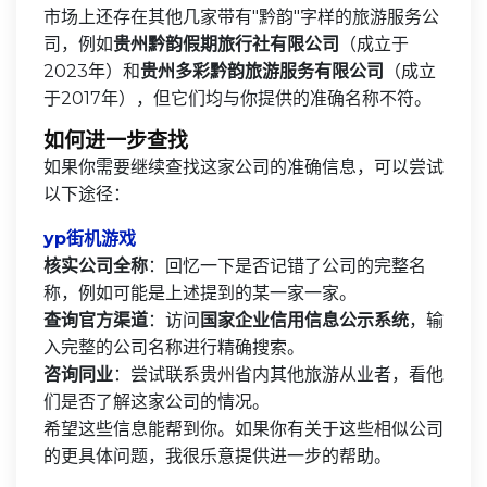
市场上还存在其他几家带有"黔韵"字样的旅游服务公
司，例如
贵州黔韵假期旅行社有限公司
（成立于
2023年）和
贵州多彩黔韵旅游服务有限公司
（成立
于2017年），但它们均与你提供的准确名称不符。
如何进一步查找
如果你需要继续查找这家公司的准确信息，可以尝试
以下途径：
yp街机游戏
核实公司全称
：回忆一下是否记错了公司的完整名
称，例如可能是上述提到的某一家一家。
查询官方渠道
：访问
国家企业信用信息公示系统
，输
入完整的公司名称进行精确搜索。
咨询同业
：尝试联系贵州省内其他旅游从业者，看他
们是否了解这家公司的情况。
希望这些信息能帮到你。如果你有关于这些相似公司
的更具体问题，我很乐意提供进一步的帮助。