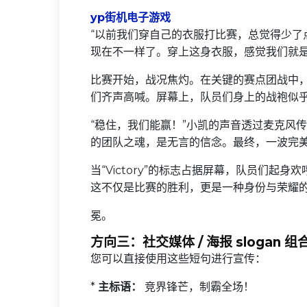
yp街机电子游戏
“以前我们穿自己的衣服打比赛，总觉得少了点
现在不一样了。穿上这身衣服，感觉我们就是
比赛开始，战况焦灼。在关键的赛点团战中
们齐声高喊。屏幕上，队员们身上的战袍似
“稳住，我们能赢！”小凯的声音透过麦克风
的团队之魂，是无言的信念。最终，一波完
当“Victory”的标志占据屏幕，队员们起身
这不仅是比赛的胜利，更是一种身份与荣耀
冕。
方向三：社交媒体 / 海报 slogan 组
您可以直接使用这些短句进行宣传：
*
主标语：
竞界锋芒，制霸全场！