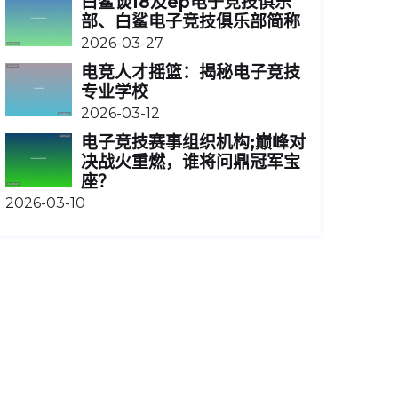
白鲨谈18及ep电子竞技俱乐
部、白鲨电子竞技俱乐部简称
2026-03-27
电竞人才摇篮：揭秘电子竞技
专业学校
2026-03-12
电子竞技赛事组织机构;巅峰对
决战火重燃，谁将问鼎冠军宝
座？
2026-03-10