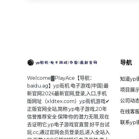
导航
Welcome▓PlayAce【导航：
知道yp
baidu.ag】yp街机·电子游戏(中国)最
项目展
新官网2026最新官网,登录,入口,手机
公司动
版网址（xldtex.com）yp街机游戏✔
正版官网全站,简称:yp电子游戏,20年
在线客
信誉推荐安全.保障!你的潜力无限,现在
联系yp
去证明它.yp电子游戏官直营.好平台试
玩.cc,通过官网会员登录后,进入全站入