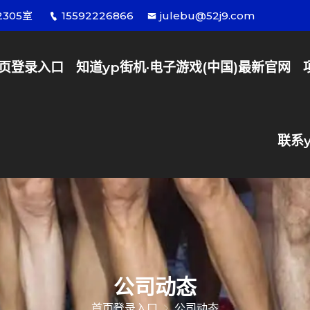
2305室
15592226866
julebu@52j9.com
页登录入口
知道yp街机·电子游戏(中国)最新官网
联系
公司动态
首页登录入口
公司动态