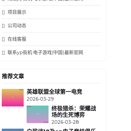
项目展示
公司动态
在线客服
联系yp街机·电子游戏(中国)最新官网
推荐文章
英雄联盟全球第一电竞
2026-03-29
终极猎杀：荣耀战
场的生死博弈
2026-03-28