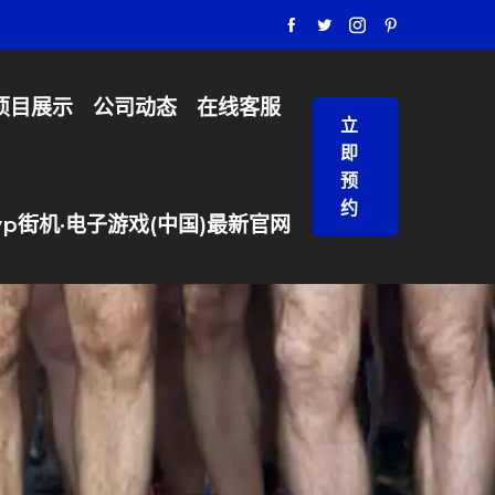
项目展示
公司动态
在线客服
立
即
预
约
yp街机·电子游戏(中国)最新官网