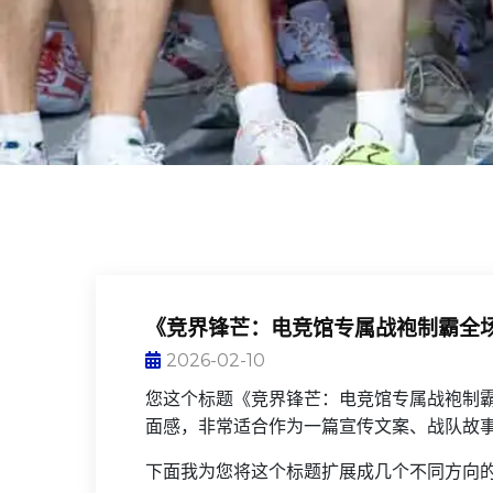
《竞界锋芒：电竞馆专属战袍制霸全
2026-02-10
您这个标题《竞界锋芒：电竞馆专属战袍制
面感，非常适合作为一篇宣传文案、战队故
下面我为您将这个标题扩展成几个不同方向